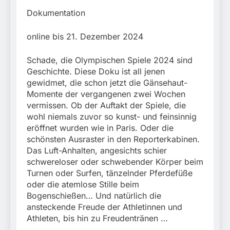
München:
Beinahekollision an
Dokumentation
5. August 2026
Bahnübergang in Aubing
/ Bundespolizei ermittelt
online bis 21. Dezember 2024
wegen gefährlichen
Eingriffs in den
Bahnverkehr
Schade, die Olympischen Spiele 2024 sind
Geschichte. Diese Doku ist all jenen
gewidmet, die schon jetzt die Gänsehaut-
Momente der vergangenen zwei Wochen
vermissen. Ob der Auftakt der Spiele, die
wohl niemals zuvor so kunst- und feinsinnig
eröffnet wurden wie in Paris. Oder die
schönsten Ausraster in den Reporterkabinen.
Das Luft-Anhalten, angesichts schier
schwereloser oder schwebender Körper beim
Turnen oder Surfen, tänzelnder Pferdefüße
oder die atemlose Stille beim
Bogenschießen… Und natürlich die
ansteckende Freude der Athletinnen und
Athleten, bis hin zu Freudentränen …