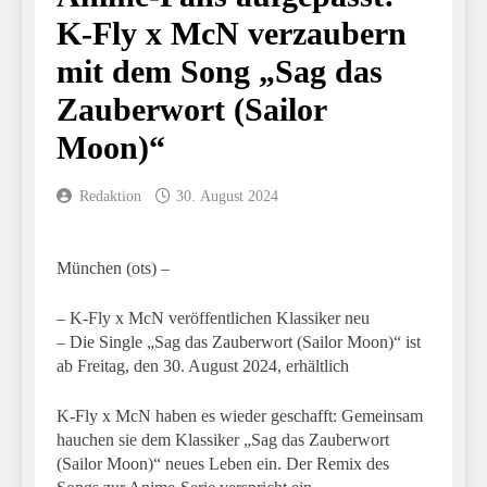
5. August 2026
Tatverdächtigen fest / Mann
K-Fly x McN verzaubern
FW-M: Brand in
nach Gleissturz verletzt
stillgelegtem
mit dem Song „Sag das
Bahngebäude (Sendling)
5. August 2026
HZA-R: Zoll deckt auf:
Zauberwort (Sailor
Mehr als 17.000 Zigaretten
Moon)“
in Fahrzeug und Anhänger
4. August 2026
versteckt Kontrolle in
Bundespolizeidirektion
Waidhaus führt zur
München: Mit dem
Redaktion
30. August 2024
Sicherstellung unversteuerter
Kraftfahrzeug über die
Zigaretten und Einleitung
3. August 2026
Grenze
eines Steuerstrafverfahrens
Bundespolizeidirektion
eingereist/Bundespolizei
München: Unerlaubte
stellt Auto sicher
München (ots) –
Einreise mit dem
3. August 2026
Kraftfahrzeug/Bundespolizei
FW-M:
weist Beschuldigten nach
– K-Fly x McN veröffentlichen Klassiker neu
Wochenendrückblick der
Moldau zurück
– Die Single „Sag das Zauberwort (Sailor Moon)“ ist
Feuerwehr München für
3. August 2026
ab Freitag, den 30. August 2024, erhältlich
den 31. Juli bis 2. August
Bundespolizeidirektion
2026
München: Bundespolizei
K-Fly x McN haben es wieder geschafft: Gemeinsam
begleitet Fußballfans nach
3. August 2026
Einsatz am Bahnhof
hauchen sie dem Klassiker „Sag das Zauberwort
FW-M: Technische
Dachau
(Sailor Moon)“ neues Leben ein. Der Remix des
Rettung in
Tiefgaragenzufahrt