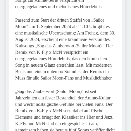
Songs zur Anime-Serie verspricht ein
31. Juli 2026
energiegeladenes und melodisches Hörerlebnis.
Passend zum Start der dritten Staffel von „Sailor
Moon“ am 1. September 2024 ab 11:10 Uhr gibt es
eine musikalische Überraschung: Am Freitag, dem 30.
August 2024, erscheint eine brandneue Version des
Kultsongs „Sag das Zauberwort (Sailor Moon)“. Der
Remix von K-Fly x McN verspricht ein
energiegeladenes Hörerlebnis, das den ikonischen
Song in neuem Glanz erstrahlen lässt. Mit modernen
Beats und einem uptempo Sound ist der Remix ein
Muss für alle Sailor Moon-Fans und Musikliebhaber.
„Sag das Zauberwort (Sailor Moon)“ ist seit
Jahrzehnten ein fester Bestandteil der Anime-Kultur
und weckt nostalgische Gefühle bei vielen Fans. Der
Remix von K-Fly x McN setzt dabei auf frische
Elemente und bringt den Klassiker ins Hier und Jetzt.
K-Fly und McN sind ein eingespieltes Team,
gemeinsam haben sie bereits fünf Songs veröffentlicht.