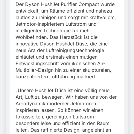
Schrotthändler
fest
Fundtier
Der Dyson HushJet Purifier Compact wurde
erschleicht rund 45.000
6. August 2026
entwickelt, um Räume effizient und nahezu
Euro Sozialleistungen
lautlos zu reinigen und sorgt mit kraftvollem,
Ermittlungen der
Finanzkontrolle
Jetmotor-inspiriertem Luftstrom und
Schwarzarbeit führen zu
intelligenter Technologie für mehr
rechtskräftiger
Wohlbefinden. Das Herzstück ist die
Verurteilung wegen
innovative Dyson HushJet Düse, die eine
Betrugs
neue Ära der Luftreinigungstechnologie
einläutet und erstmals einen mutigen
Entwicklungsschritt vom ikonischen Air-
Multiplier-Design hin zu einer skulpturalen,
konzentrierten Luftführung markiert.
„Unsere HushJet Düse ist eine völlig neue
Art, Luft zu bewegen. Wir haben uns von der
Aerodynamik moderner Jetmotoren
inspirieren lassen. So können wir einen
fokussierten, gereinigten Luftstrom
besonders leise und effizient in den Raum
leiten. Das raffinierte Design, angelehnt an