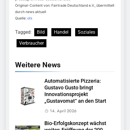
Original-Content von: Fairtrade Deutschland e.V., übermittelt
durch news aktuell
Quelle:
ots
Tagged:
Bild
Handel
Soziales
Verbraucher
Weitere News
Automatisierte Pizzeria:
Gustavo Gusto bringt
Innovationsprojekt
„Gustavomat“ an den Start
14. April 2026
Bio-Erfolgskonzept wächst
weiter: Eröffnung der 200.