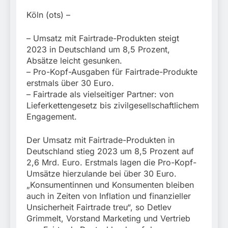
München:
Beinahekollision an
5. August 2026
Köln (ots) –
Bahnübergang in Aubing
/ Bundespolizei ermittelt
– Umsatz mit Fairtrade-Produkten steigt
wegen gefährlichen
2023 in Deutschland um 8,5 Prozent,
Eingriffs in den
Bahnverkehr
Absätze leicht gesunken.
– Pro-Kopf-Ausgaben für Fairtrade-Produkte
erstmals über 30 Euro.
– Fairtrade als vielseitiger Partner: von
Lieferkettengesetz bis zivilgesellschaftlichem
Engagement.
Der Umsatz mit Fairtrade-Produkten in
Deutschland stieg 2023 um 8,5 Prozent auf
2,6 Mrd. Euro. Erstmals lagen die Pro-Kopf-
Umsätze hierzulande bei über 30 Euro.
„Konsumentinnen und Konsumenten bleiben
auch in Zeiten von Inflation und finanzieller
Unsicherheit Fairtrade treu“, so Detlev
Grimmelt, Vorstand Marketing und Vertrieb