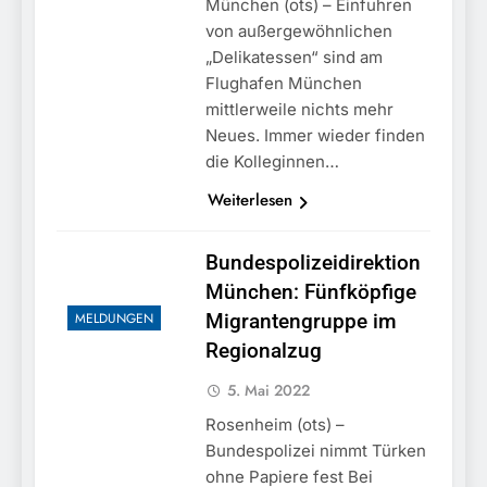
München: Europaweit
München (ots) – Einfuhren
Finanzkontrolle
gesuchtes Mitglied einer
6. August 2026
von außergewöhnlichen
Schwarzarbeit führen zu
kriminellen Vereinigung
rechtskräftiger
„Delikatessen“ sind am
geht ins Netz –
Verurteilung wegen
Flughafen München
Bundespolizei vollstreckt
Betrugs
europäischen
mittlerweile nichts mehr
Auslieferungshaftbefehl
Neues. Immer wieder finden
die Kolleginnen…
Weiterlesen
Bundespolizeidirektion
München: Fünfköpfige
MELDUNGEN
Migrantengruppe im
Regionalzug
5. Mai 2022
Rosenheim (ots) –
Bundespolizei nimmt Türken
ohne Papiere fest Bei