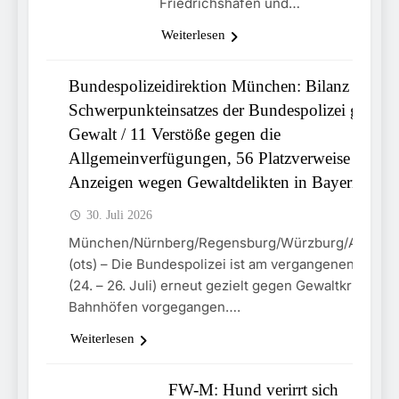
Friedrichshafen und…
Weiterlesen
Bundespolizeidirektion München: Bilanz des
Schwerpunkteinsatzes der Bundespolizei gegen
Gewalt / 11 Verstöße gegen die
MELDUNGEN
Allgemeinverfügungen, 56 Platzverweise und 6
Anzeigen wegen Gewaltdelikten in Bayern
30. Juli 2026
München/Nürnberg/Regensburg/Würzburg/Aschaff
(ots) – Die Bundespolizei ist am vergangenen Woc
(24. – 26. Juli) erneut gezielt gegen Gewaltkriminalit
Bahnhöfen vorgegangen….
Weiterlesen
FW-M: Hund verirrt sich